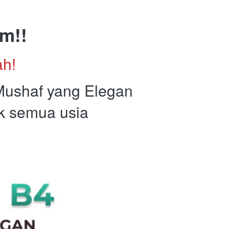
am!!
h! 
Mushaf yang Elegan 
k semua usia